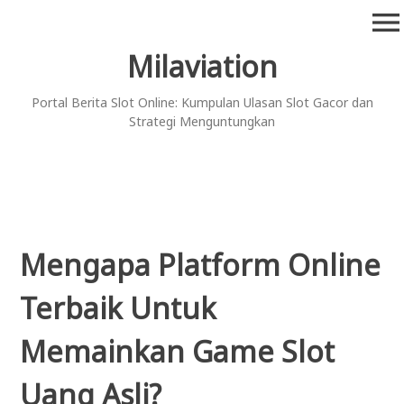
Skip
menu
to
content
Milaviation
Portal Berita Slot Online: Kumpulan Ulasan Slot Gacor dan
Strategi Menguntungkan
Mengapa Platform Online
Terbaik Untuk
Memainkan Game Slot
Uang Asli?