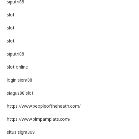
siputri88
slot
slot
slot
siputri88
slot online
login siera88
siagus88 slot
https://www.peopleoftheheath.com/
https://www.pimpamplats.com/
situs sigra369