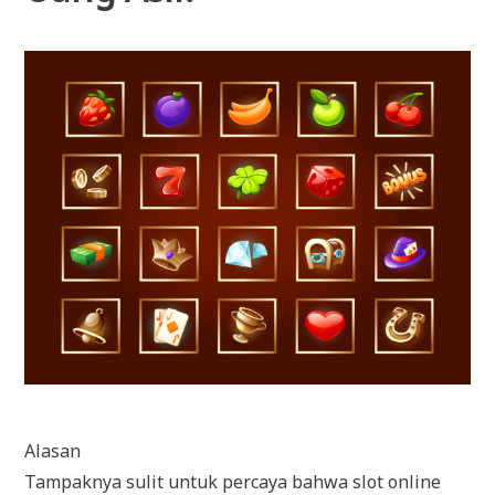
Alasan
Tampaknya sulit untuk percaya bahwa slot online