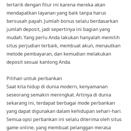
tertarik dengan fitur ini karena mereka akan
mendapatkan layanan yang baik tanpa harus
bersusah payah. Jumlah bonus selalu berdasarkan
jumlah deposit, jadi sepertinya ini bagian yang
mudah. Yang perlu Anda lakukan hanyalah memilih
situs perjudian terbaik, membuat akun, menautkan
metode pembayaran, dan kemudian melakukan
deposit sesuai kantong Anda.
Pilihan untuk perbankan
Saat kita hidup di dunia modern, kenyamanan
seseorang semakin meningkat. Artinya di dunia
sekarang ini, terdapat berbagai mode perbankan
yang dapat digunakan dalam kehidupan sehari-hari.
Semua opsi perbankan ini selalu diterima oleh situs
game online, yang membuat pelanggan merasa