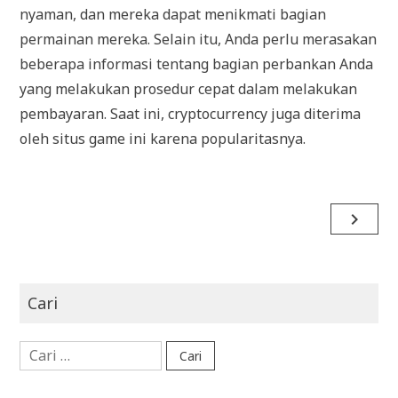
nyaman, dan mereka dapat menikmati bagian
permainan mereka. Selain itu, Anda perlu merasakan
beberapa informasi tentang bagian perbankan Anda
yang melakukan prosedur cepat dalam melakukan
pembayaran. Saat ini, cryptocurrency juga diterima
oleh situs game ini karena popularitasnya.
Navigasi
navigate_next
pos
Cari
Cari
untuk: