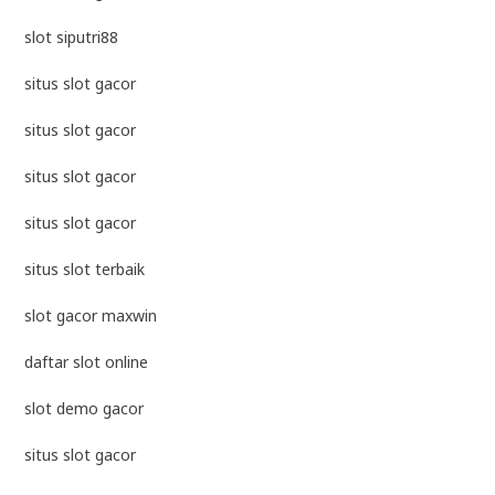
slot siputri88
situs slot gacor
situs slot gacor
situs slot gacor
situs slot gacor
situs slot terbaik
slot gacor maxwin
daftar slot online
slot demo gacor
situs slot gacor