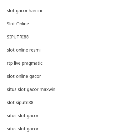
slot gacor hari ini
Slot Online
SIPUTRI88
slot online resmi
rtp live pragmatic
slot online gacor
situs slot gacor maxwin
slot siputri88
situs slot gacor
situs slot gacor