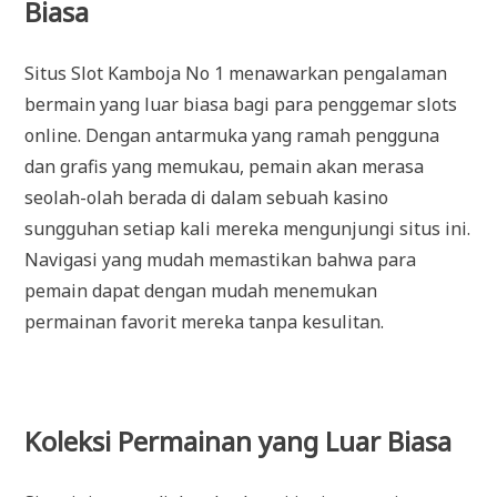
Biasa
Situs Slot Kamboja No 1 menawarkan pengalaman
bermain yang luar biasa bagi para penggemar slots
online. Dengan antarmuka yang ramah pengguna
dan grafis yang memukau, pemain akan merasa
seolah-olah berada di dalam sebuah kasino
sungguhan setiap kali mereka mengunjungi situs ini.
Navigasi yang mudah memastikan bahwa para
pemain dapat dengan mudah menemukan
permainan favorit mereka tanpa kesulitan.
Koleksi Permainan yang Luar Biasa