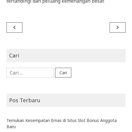
tertandingi dan peluang kemenangan besar.
Navigasi
navigate_before
navigate_next
pos
Cari
Cari
untuk:
Pos Terbaru
Temukan Kesempatan Emas di Situs Slot Bonus Anggota
Baru