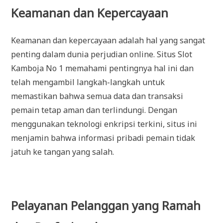
Keamanan dan Kepercayaan
Keamanan dan kepercayaan adalah hal yang sangat
penting dalam dunia perjudian online. Situs Slot
Kamboja No 1 memahami pentingnya hal ini dan
telah mengambil langkah-langkah untuk
memastikan bahwa semua data dan transaksi
pemain tetap aman dan terlindungi. Dengan
menggunakan teknologi enkripsi terkini, situs ini
menjamin bahwa informasi pribadi pemain tidak
jatuh ke tangan yang salah.
Pelayanan Pelanggan yang Ramah